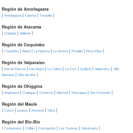
Región de Antofagasta
|
|
|
|
Antofagasta
Calama
Tocopilla
Región de Atacama
|
|
|
Copiapó
Vallenar
Región de Coquimbo
|
|
|
|
|
|
|
Coquimbo
Illapel
La Higuera
La Serena
Peralillo
Pisco Elqui
Región de Valparaíso
|
|
|
|
|
|
|
Isla de Pascua
Isla Negra
La Calera
La Cruz
Quilpué
Valparaíso
Villa
|
|
Alemana
Viña del Mar
Región de Ohiggins
|
|
|
|
|
|
|
Angostura
Codegua
Graneros
Machalí
Rancagua
San Fernando
Región del Maule
|
|
|
|
|
Curicó
Linares
Romeral
Talca
Región del Bío-Bío
|
|
|
|
|
|
Campanario
Chillán
Concepción
Las Trancas
Talcahuano