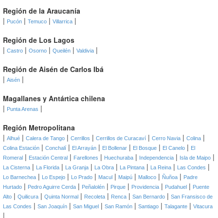
Región de la Araucanía
|
|
|
|
Pucón
Temuco
Villarrica
Región de Los Lagos
|
|
|
|
|
Castro
Osorno
Queilén
Valdivia
Región de Aisén de Carlos Ibá
|
|
Aisén
Magallanes y Antártica chilena
|
|
Punta Arenas
Región Metropolitana
|
|
|
|
|
|
|
Alhué
Calera de Tango
Cerrillos
Cerrillos de Curacaví
Cerro Navia
Colina
|
|
|
|
|
|
Colina Estación
Conchalí
El Arrayán
El Bollenar
El Bosque
El Canelo
El
|
|
|
|
|
|
Romeral
Estación Central
Farellones
Huechuraba
Independencia
Isla de Maipo
|
|
|
|
|
|
|
La Cisterna
La Florida
La Granja
La Obra
La Pintana
La Reina
Las Condes
|
|
|
|
|
|
|
Lo Barnechea
Lo Espejo
Lo Prado
Macul
Maipú
Malloco
Ñuñoa
Padre
|
|
|
|
|
|
Hurtado
Pedro Aguirre Cerda
Peñalolén
Pirque
Providencia
Pudahuel
Puente
|
|
|
|
|
|
Alto
Quilicura
Quinta Normal
Recoleta
Renca
San Bernardo
San Fransisco de
|
|
|
|
|
|
Las Condes
San Joaquín
San Miguel
San Ramón
Santiago
Talagante
Vitacura
|