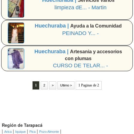
Huechuraba |
Servicios Varios
limpieza dE... - Martin
Huechuraba |
Ayuda a la Comunidad
PEINADO Y... -
Huechuraba |
Artesania y accesorios
con plumas
CURSO DE TELAR... -
1
1 Paginas de 2
2
>
Ultimo >
Región de Tarapacá
|
|
|
|
|
Arica
Iquique
Pica
Pozo Almonte