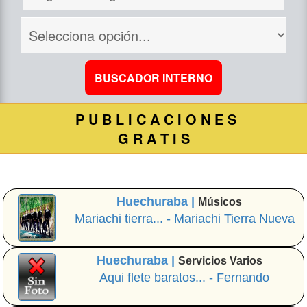
P U B L I C A C I O N E S
G R A T I S
Huechuraba |
Músicos
Mariachi tierra... - Mariachi Tierra Nueva
Huechuraba |
Servicios Varios
Aqui flete baratos... - Fernando