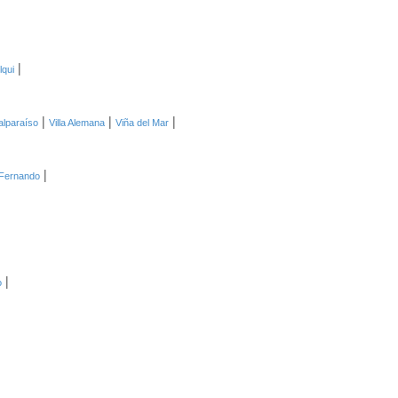
|
lqui
|
|
|
alparaíso
Villa Alemana
Viña del Mar
|
Fernando
|
o