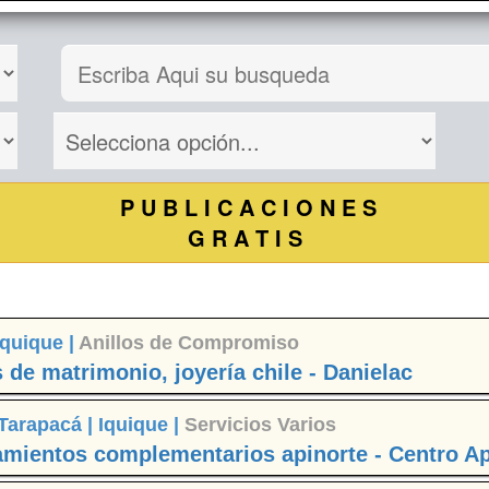
P U B L I C A C I O N E S
G R A T I S
Iquique |
Anillos de Compromiso
 de matrimonio, joyería chile - Danielac
Tarapacá |
Iquique |
Servicios Varios
tamientos complementarios apinorte - Centro A