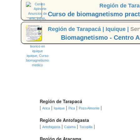
Región de Tara
Curso de biomagnetismo practi
Región de Tarapacá |
Iquique |
Ser
Biomagnetismo - Centro A
Región de Tarapacá
|
|
|
|
|
Arica
Iquique
Pica
Pozo Almonte
Región de Antofagasta
|
|
|
|
Antofagasta
Calama
Tocopilla
Región de Atacama