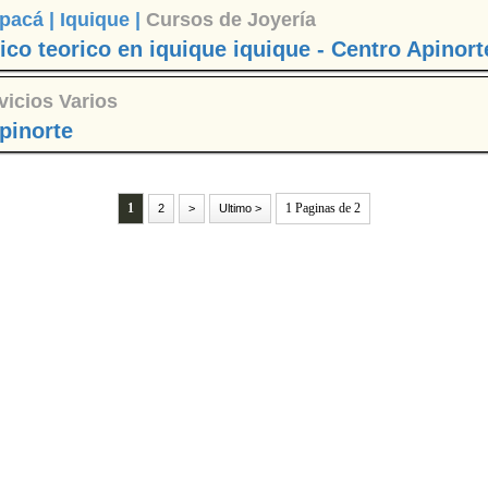
pacá |
Iquique |
Cursos de Joyería
co teorico en iquique iquique - Centro Apinort
vicios Varios
pinorte
1
1 Paginas de 2
2
>
Ultimo >