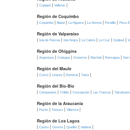
|
|
|
Copiapó
Vallenar
Región de Coquimbo
|
|
|
|
|
|
Coquimbo
Illapel
La Higuera
La Serena
Peralillo
Pisco E
Región de Valparaíso
|
|
|
|
|
|
Isla de Pascua
Isla Negra
La Calera
La Cruz
Quilpué
V
Región de Ohiggins
|
|
|
|
|
|
Angostura
Codegua
Graneros
Machalí
Rancagua
San 
Región del Maule
|
|
|
|
|
Curicó
Linares
Romeral
Talca
Región del Bío-Bío
|
|
|
|
|
Campanario
Chillán
Concepción
Las Trancas
Talcahuan
Región de la Araucanía
|
|
|
|
Pucón
Temuco
Villarrica
Región de Los Lagos
|
|
|
|
|
Castro
Osorno
Queilén
Valdivia