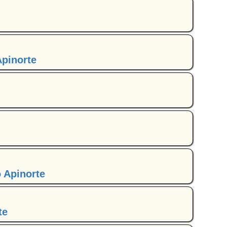
Apinorte
o Apinorte
te