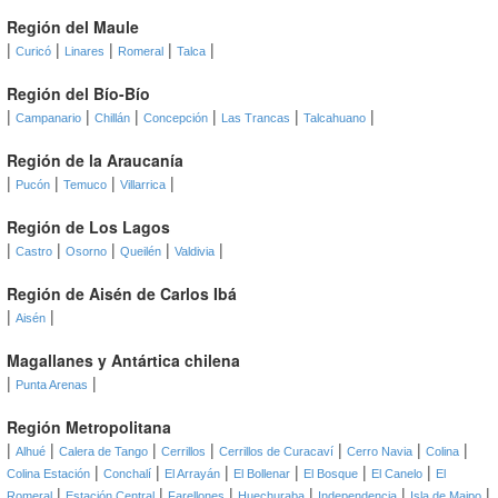
Región del Maule
|
|
|
|
|
Curicó
Linares
Romeral
Talca
Región del Bío-Bío
|
|
|
|
|
|
Campanario
Chillán
Concepción
Las Trancas
Talcahuano
Región de la Araucanía
|
|
|
|
Pucón
Temuco
Villarrica
Región de Los Lagos
|
|
|
|
|
Castro
Osorno
Queilén
Valdivia
Región de Aisén de Carlos Ibá
|
|
Aisén
Magallanes y Antártica chilena
|
|
Punta Arenas
Región Metropolitana
|
|
|
|
|
|
|
Alhué
Calera de Tango
Cerrillos
Cerrillos de Curacaví
Cerro Navia
Colina
|
|
|
|
|
|
Colina Estación
Conchalí
El Arrayán
El Bollenar
El Bosque
El Canelo
El
|
|
|
|
|
|
Romeral
Estación Central
Farellones
Huechuraba
Independencia
Isla de Maipo