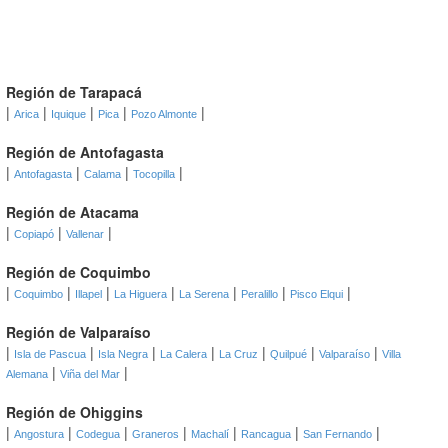
Región de Tarapacá
|
|
|
|
|
Arica
Iquique
Pica
Pozo Almonte
Región de Antofagasta
|
|
|
|
Antofagasta
Calama
Tocopilla
Región de Atacama
|
|
|
Copiapó
Vallenar
Región de Coquimbo
|
|
|
|
|
|
|
Coquimbo
Illapel
La Higuera
La Serena
Peralillo
Pisco Elqui
Región de Valparaíso
|
|
|
|
|
|
|
Isla de Pascua
Isla Negra
La Calera
La Cruz
Quilpué
Valparaíso
Villa
|
|
Alemana
Viña del Mar
Región de Ohiggins
|
|
|
|
|
|
|
Angostura
Codegua
Graneros
Machalí
Rancagua
San Fernando