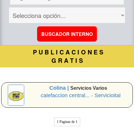
P U B L I C A C I O N E S
G R A T I S
Colina |
Servicios Varios
calefaccion central... - Servicioital
1 Paginas de 1