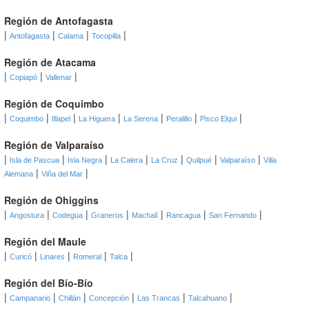
Región de Antofagasta
|
|
|
|
Antofagasta
Calama
Tocopilla
Región de Atacama
|
|
|
Copiapó
Vallenar
Región de Coquimbo
|
|
|
|
|
|
|
Coquimbo
Illapel
La Higuera
La Serena
Peralillo
Pisco Elqui
Región de Valparaíso
|
|
|
|
|
|
|
Isla de Pascua
Isla Negra
La Calera
La Cruz
Quilpué
Valparaíso
Villa
|
|
Alemana
Viña del Mar
Región de Ohiggins
|
|
|
|
|
|
|
Angostura
Codegua
Graneros
Machalí
Rancagua
San Fernando
Región del Maule
|
|
|
|
|
Curicó
Linares
Romeral
Talca
Región del Bío-Bío
|
|
|
|
|
|
Campanario
Chillán
Concepción
Las Trancas
Talcahuano