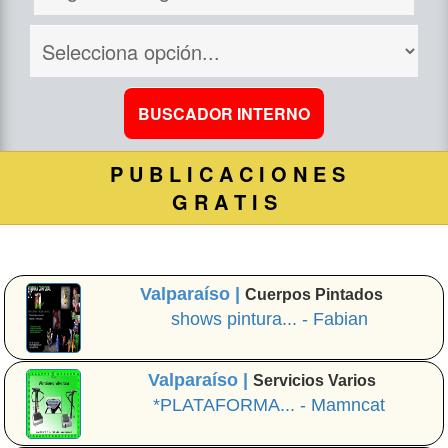
P U B L I C A C I O N E S
G R A T I S
Valparaíso |
Cuerpos Pintados
shows pintura... - Fabian
Valparaíso |
Servicios Varios
*PLATAFORMA... - Mamncat