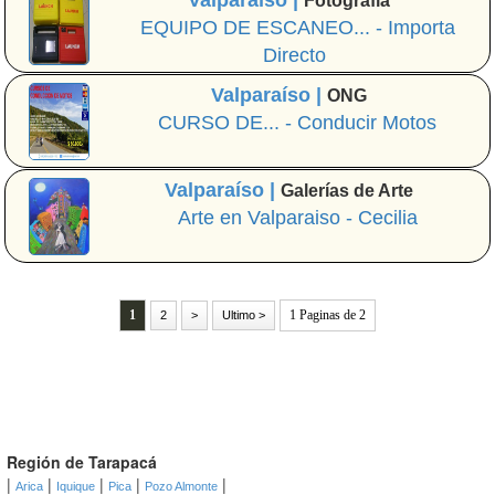
Valparaíso |
Fotografía
EQUIPO DE ESCANEO... - Importa
Directo
Valparaíso |
ONG
CURSO DE... - Conducir Motos
Valparaíso |
Galerías de Arte
Arte en Valparaiso - Cecilia
1
1 Paginas de 2
2
>
Ultimo >
Región de Tarapacá
|
|
|
|
|
Arica
Iquique
Pica
Pozo Almonte