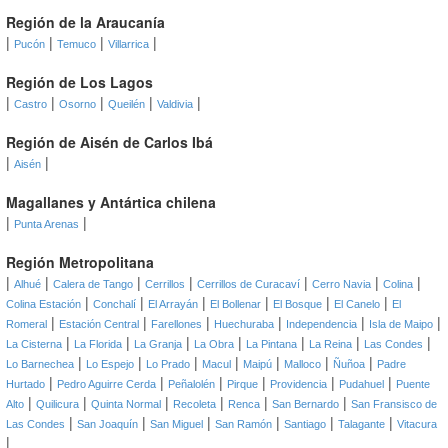
Región de la Araucanía
|
|
|
|
Pucón
Temuco
Villarrica
Región de Los Lagos
|
|
|
|
|
Castro
Osorno
Queilén
Valdivia
Región de Aisén de Carlos Ibá
|
|
Aisén
Magallanes y Antártica chilena
|
|
Punta Arenas
Región Metropolitana
|
|
|
|
|
|
|
Alhué
Calera de Tango
Cerrillos
Cerrillos de Curacaví
Cerro Navia
Colina
|
|
|
|
|
|
Colina Estación
Conchalí
El Arrayán
El Bollenar
El Bosque
El Canelo
El
|
|
|
|
|
|
Romeral
Estación Central
Farellones
Huechuraba
Independencia
Isla de Maipo
|
|
|
|
|
|
|
La Cisterna
La Florida
La Granja
La Obra
La Pintana
La Reina
Las Condes
|
|
|
|
|
|
|
Lo Barnechea
Lo Espejo
Lo Prado
Macul
Maipú
Malloco
Ñuñoa
Padre
|
|
|
|
|
|
Hurtado
Pedro Aguirre Cerda
Peñalolén
Pirque
Providencia
Pudahuel
Puente
|
|
|
|
|
|
Alto
Quilicura
Quinta Normal
Recoleta
Renca
San Bernardo
San Fransisco de
|
|
|
|
|
|
Las Condes
San Joaquín
San Miguel
San Ramón
Santiago
Talagante
Vitacura
|